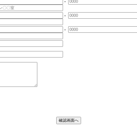
-
-
-
。